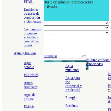
PFAS
actualizaciones del sector y orientación práctica sobre
soluciones de carbón activado.
Emisiones
de gases de
combustión
y chimeneas
Categorías
Industries
Compuestos
Applications
orgánicos
volátiles y
Search
control de
olores
Multimedia
Agua y líquidos
Clear filters
Industrias
Toggle nav dropd
Nuestro enfoque 
Agua
capacidades
Agua
potable
municipal
N
POU/POE
Agua para
e
uso
Aguas
comercial y
E
residuales
residencial
y 
Agua de
Energía
In
proceso
de
Residuos
Diálisis
Fi