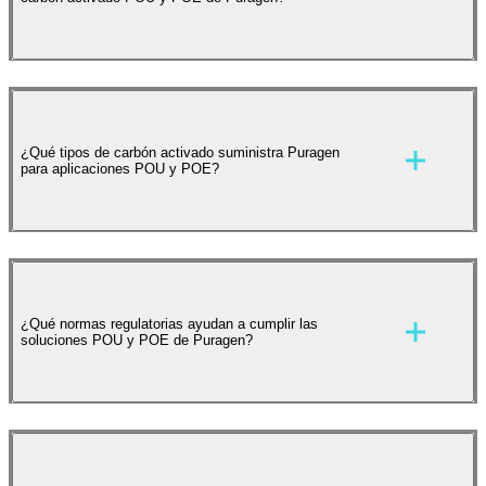
entrada (POE) tratan toda el agua que entra en un edificio o
instalación a través de la línea principal de suministro.
Ambos enfoques utilizan filtración con carbón activado
para eliminar contaminantes, seleccionándose el tipo de
carbón y el diseño del sistema en función de la aplicación y
del perfil de contaminantes objetivo.
Los carbones activados POU y POE de Puragen son
eficaces para eliminar cloro, cloraminas, compuestos
¿Qué tipos de carbón activado suministra Puragen
responsables del sabor y olor, PFOS/PFOA, productos
para aplicaciones POU y POE?
farmacéuticos, compuestos orgánicos volátiles (COV)
disueltos, pesticidas, herbicidas, geosmina y subproductos
de la desinfección, incluidos los trihalometanos (THM) y
los ácidos haloacéticos (HAA). La selección del carbón se
adapta al perfil específico de contaminantes y a los
requisitos de rendimiento de cada sistema.
Puragen suministra carbón activado granular (GAC) de
granulometría fina, incluidas variedades lavadas con ácido y
¿Qué normas regulatorias ayudan a cumplir las
micro-GAC, así como carbón activado en polvo (PAC)
soluciones POU y POE de Puragen?
para aplicaciones de tratamiento por lotes. Los grados de
micro-GAC están especialmente diseñados para su
incorporación en filtros de bloque de carbón sólido
utilizados habitualmente en sistemas POU.
Las soluciones POU y POE de Puragen están diseñadas
para apoyar el cumplimiento de normas como las