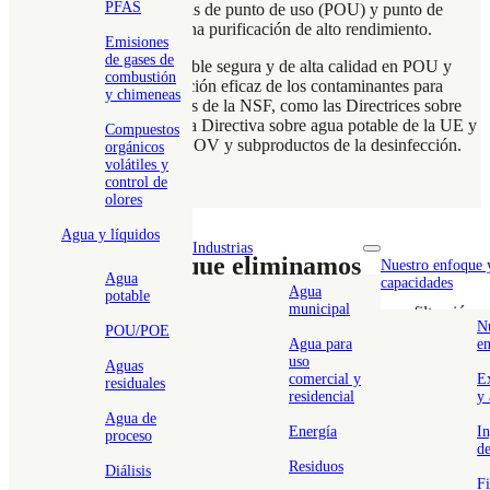
PFAS
gran sabor para los sistemas de punto de uso (POU) y punto de
entrada (POE) mediante una purificación de alto rendimiento.
Emisiones
de gases de
El suministro de agua potable segura y de alta calidad en POU y
combustión
POE requiere una eliminación eficaz de los contaminantes para
y chimeneas
cumplir las estrictas normas de la NSF, como las Directrices sobre
agua potable de la OMS, la Directiva sobre agua potable de la UE y
Compuestos
los MCL de la EPA para COV y subproductos de la desinfección.
orgánicos
volátiles y
control de
olores
Agua y líquidos
Industrias
Toggle nav dropd
Contaminantes que eliminamos
Nuestro enfoque 
Agua
capacidades
Agua
potable
municipal
Las aplicaciones POU/POE de Puragen proporcionan una filtración
N
avanzada para eliminar eficazmente los contaminantes nocivos,
POU/POE
Agua para
e
incluidos los contaminantes persistentes y emergentes.
uso
Aguas
comercial y
E
residuales
Productos químicos de desinfección
residencial
y 
Eliminan el cloro, la cloramina y los residuos de tratamiento
Agua de
utilizados en la depuración del agua municipal
Energía
In
proceso
Compuestos de sabor y olor
de
Elimina las impurezas que afectan al sabor y el olor del agua,
Residuos
Diálisis
Fi
incluidos los sulfuros