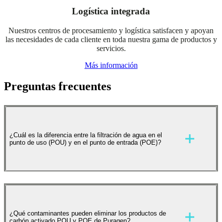
Logística integrada
Nuestros centros de procesamiento y logística satisfacen y apoyan
las necesidades de cada cliente en toda nuestra gama de productos y
servicios.
Más información
Preguntas frecuentes
¿Cuál es la diferencia entre la filtración de agua en el
punto de uso (POU) y en el punto de entrada (POE)?
Los sistemas de punto de uso (POU) tratan el agua en una
salida específica, como un grifo de agua potable o un
¿Qué contaminantes pueden eliminar los productos de
electrodoméstico, mientras que los sistemas de punto de
carbón activado POU y POE de Puragen?