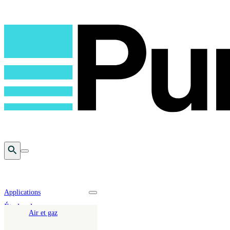
Open Search
Toggle mobile menu
Applications
Toggle nav dropdown
Études de cas
Air et gaz
EfW BREF