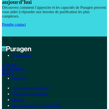
aujourd’hui
Découvrez comment l’approche et les capacités de Puragen peuvent
vous aider à répondre aux besoins de purification les plus
complexes.
Prendre contact
Applications
Air et gaz
Eau et liquides
BioGaz
Industries
Alimentation et boissons
Chimie fine et médicale
Déchets
Eau commerciale et résidentielle