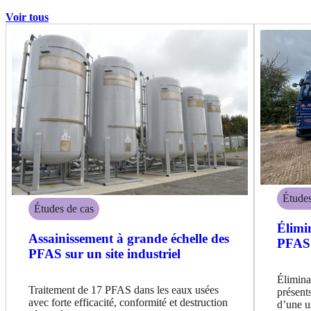
Voir tous
Études
Études de cas
Élimi
Assainissement à grande échelle des
PFAS 
PFAS sur un site industriel
Élimina
Traitement de 17 PFAS dans les eaux usées
présents
avec forte efficacité, conformité et destruction
d’une u