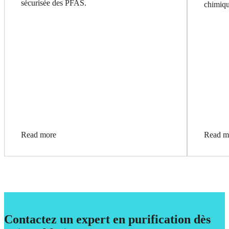
sécurisée des PFAS.
chimiqu
Read more
Read m
Contactez un expert en purification dès